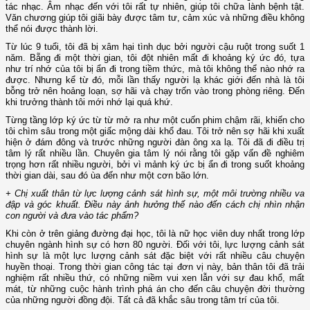
tác nhạc. Âm nhạc đến với tôi rất tự nhiên, giúp tôi chữa lành bệnh tật.
Văn chương giúp tôi giãi bày được tâm tư, cảm xúc và những điều không
thể nói được thành lời.
Từ lúc 9 tuổi, tôi đã bị xâm hại tình dục bởi người cậu ruột trong suốt 1
năm. Bẵng đi một thời gian, tôi đột nhiên mất đi khoảng ký ức đó, tựa
như trí nhớ của tôi bị ẩn đi trong tiềm thức, mà tôi không thể nào nhớ ra
được. Nhưng kể từ đó, mỗi lần thấy người lạ khác giới đến nhà là tôi
bỗng trở nên hoảng loạn, sợ hãi và chạy trốn vào trong phòng riêng. Đến
khi trưởng thành tôi mới nhớ lại quá khứ.
Từng tầng lớp ký ức từ từ mở ra như một cuốn phim chậm rãi, khiến cho
tôi chìm sâu trong một giấc mộng dài khổ đau. Tôi trở nên sợ hãi khi xuất
hiện ở đám đông và trước những người đàn ông xa lạ. Tôi đã đi điều trị
tâm lý rất nhiều lần. Chuyên gia tâm lý nói rằng tôi gặp vấn đề nghiêm
trọng hơn rất nhiều người, bởi vì mảnh ký ức bị ẩn đi trong suốt khoảng
thời gian dài, sau đó ùa đến như một cơn bão lớn.
+ Chị xuất thân từ lực lượng cảnh sát hình sự, một môi trường nhiều va
đập và góc khuất. Điều này ảnh hưởng thế nào đến cách chị nhìn nhận
con người và đưa vào tác phẩm?
Khi còn ở trên giảng đường đại học, tôi là nữ học viên duy nhất trong lớp
chuyên ngành hình sự có hơn 80 người. Đối với tôi, lực lượng cảnh sát
hình sự là một lực lượng cảnh sát đặc biệt với rất nhiều câu chuyện
huyền thoại. Trong thời gian công tác tại đơn vị này, bản thân tôi đã trải
nghiệm rất nhiều thứ, có những niềm vui xen lẫn với sự đau khổ, mất
mát, từ những cuộc hành trình phá án cho đến câu chuyện đời thường
của những người đồng đội. Tất cả đã khắc sâu trong tâm trí của tôi.