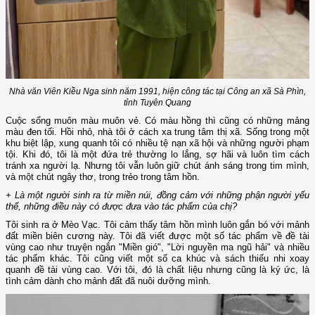
Nhà văn Viên Kiều Nga sinh năm 1991, hiện công tác tại Công an xã Sà Phìn,
tỉnh Tuyên Quang
Cuộc sống muôn màu muôn vẻ. Có màu hồng thì cũng có những mảng
màu đen tối. Hồi nhỏ, nhà tôi ở cách xa trung tâm thị xã. Sống trong một
khu biệt lập, xung quanh tôi có nhiều tệ nạn xã hội và những người phạm
tội. Khi đó, tôi là một đứa trẻ thường lo lắng, sợ hãi và luôn tìm cách
tránh xa người lạ. Nhưng tôi vẫn luôn giữ chút ánh sáng trong tim mình,
và một chút ngây thơ, trong trẻo trong tâm hồn.
+ Là một người sinh ra từ miền núi, đồng cảm với những phận người yếu
thế, những điều này có được đưa vào tác phẩm của chị?
Tôi sinh ra ở Mèo Vạc. Tôi cảm thấy tâm hồn mình luôn gắn bó với mảnh
đất miền biên cương này. Tôi đã viết được một số tác phẩm về đề tài
vùng cao như truyện ngắn "Miền gió", "Lời nguyền ma ngũ hải" và nhiều
tác phẩm khác. Tôi cũng viết một số ca khúc và sách thiếu nhi xoay
quanh đề tài vùng cao. Với tôi, đó là chất liệu nhưng cũng là ký ức, là
tình cảm dành cho mảnh đất đã nuôi dưỡng mình.