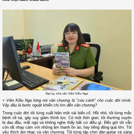
Đại úy, nhà văn Viên Kiều Nga
+ Viên Kiều Nga từng nói văn chương là "cứu cánh" cho cuộc đời mình.
Vậy đâu là bước ngoặt khiến chị tìm đến văn chương?
Trong cuộc đời tôi từng xuất hiện một vài biến cố. Hồi nhỏ, tôi từng mắc
bệnh về tai, gây suy giảm thính lực. Có một thời gian, tôi thường xuyên
bị đau đầu, mất ngủ và không nghe thấy bất cứ điều gì. Đến giờ tôi vẫn
còn rất nhạy cảm với những âm thanh ồn ào, hay tiếng động quá lớn. Tôi
yêu thích âm nhạc và văn chương. Tôi từng tập chơi đàn guitar và sáng