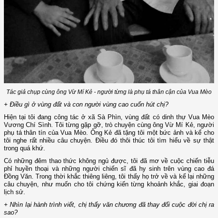
Tác giả chụp cùng ông Vừ Mí Kẻ - người từng là phụ tá thân cận của Vua Mèo
+ Điều gì ở vùng đất và con người vùng cao cuốn hút chị?
Hiện tại tôi đang công tác ở xã Sà Phìn, vùng đất có dinh thự Vua Mèo
Vương Chí Sình. Tôi từng gặp gỡ, trò chuyện cùng ông Vừ Mí Kẻ, người
phụ tá thân tín của Vua Mèo. Ông Kẻ đã tặng tôi một bức ảnh và kể cho
tôi nghe rất nhiều câu chuyện. Điều đó thôi thúc tôi tìm hiểu về sự thật
trong quá khứ.
Có những đêm thao thức không ngủ được, tôi đã mơ về cuộc chiến tiễu
phỉ huyền thoại và những người chiến sĩ đã hy sinh trên vùng cao đá
Đồng Văn. Trong thời khắc thiêng liêng, tôi thấy họ trở về và kể lại những
câu chuyện, như muốn cho tôi chứng kiến từng khoảnh khắc, giai đoạn
lịch sử.
+ Nhìn lại hành trình viết, chị thấy văn chương đã thay đổi cuộc đời chị ra
sao?