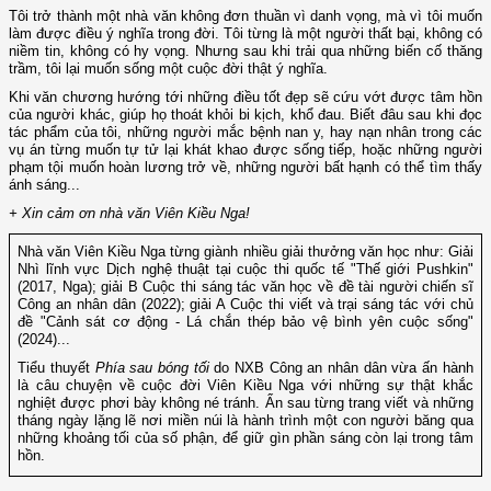
Tôi trở thành một nhà văn không đơn thuần vì danh vọng, mà vì tôi muốn
làm được điều ý nghĩa trong đời. Tôi từng là một người thất bại, không có
niềm tin, không có hy vọng. Nhưng sau khi trải qua những biến cố thăng
trầm, tôi lại muốn sống một cuộc đời thật ý nghĩa.
Khi văn chương hướng tới những điều tốt đẹp sẽ cứu vớt được tâm hồn
của người khác, giúp họ thoát khỏi bi kịch, khổ đau. Biết đâu sau khi đọc
tác phẩm của tôi, những người mắc bệnh nan y, hay nạn nhân trong các
vụ án từng muốn tự tử lại khát khao được sống tiếp, hoặc những người
phạm tội muốn hoàn lương trở về, những người bất hạnh có thể tìm thấy
ánh sáng...
+ Xin cảm ơn nhà văn Viên Kiều Nga!
Nhà văn Viên Kiều Nga từng giành nhiều giải thưởng văn học như: Giải
Nhì lĩnh vực Dịch nghệ thuật tại cuộc thi quốc tế "Thế giới Pushkin"
(2017, Nga); giải B Cuộc thi sáng tác văn học về đề tài người chiến sĩ
Công an nhân dân (2022); giải A Cuộc thi viết và trại sáng tác với chủ
đề "Cảnh sát cơ động - Lá chắn thép bảo vệ bình yên cuộc sống"
(2024)...
Tiểu thuyết
Phía sau bóng tối
do NXB Công an nhân dân vừa ấn hành
là câu chuyện về cuộc đời Viên Kiều Nga với những sự thật khắc
nghiệt được phơi bày không né tránh. Ẩn sau từng trang viết và những
tháng ngày lặng lẽ nơi miền núi là hành trình một con người băng qua
những khoảng tối của số phận, để giữ gìn phần sáng còn lại trong tâm
hồn.