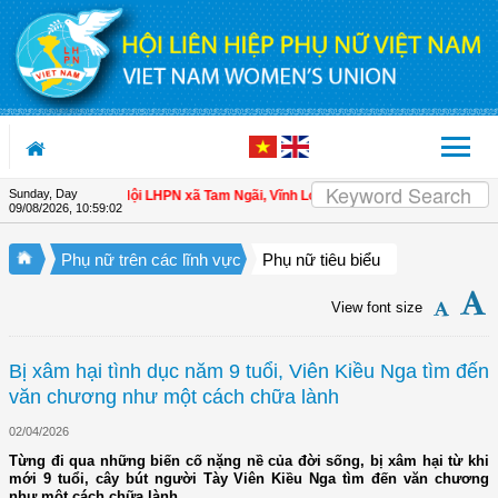
Skip to Content
Sunday, Day
o hội viên
| Hội LHPN xã Tam Ngãi, Vĩnh Long sơ kết công tác Hội và phong tr
09/08/2026
,
10:59:03
Phụ nữ trên các lĩnh vực
Phụ nữ tiêu biểu
View font size
Bị xâm hại tình dục năm 9 tuổi, Viên Kiều Nga tìm đến
văn chương như một cách chữa lành
02/04/2026
Từng đi qua những biến cố nặng nề của đời sống, bị xâm hại từ khi
mới 9 tuổi, cây bút người Tày Viên Kiều Nga tìm đến văn chương
như một cách chữa lành.