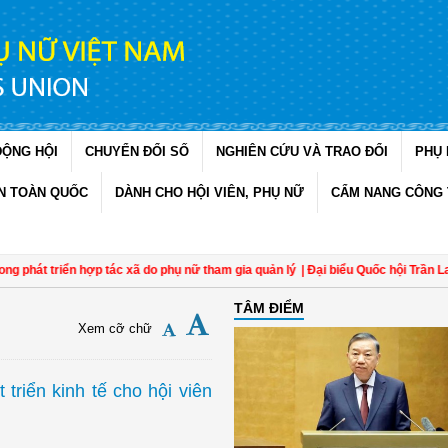
ĐỘNG HỘI
CHUYỂN ĐỔI SỐ
NGHIÊN CỨU VÀ TRAO ĐỔI
PHỤ 
N TOÀN QUỐC
DÀNH CHO HỘI VIÊN, PHỤ NỮ
CẨM NANG CÔNG 
phát triển hợp tác xã do phụ nữ tham gia quản lý
| Đại biểu Quốc hội Trần Lan 
TÂM ĐIỂM
Xem cỡ chữ
triển kinh tế cho hội viên