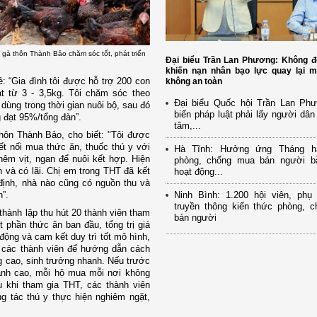
 gà thôn Thành Bảo chăm sóc tốt, phát triển
Đại biểu Trần Lan Phương: Không đ
khiến nạn nhân bạo lực quay lại m
: “Gia đình tôi được hỗ trợ 200 con
không an toàn
t từ 3 - 3,5kg. Tôi chăm sóc theo
Đại biểu Quốc hội Trần Lan Ph
ùng trong thời gian nuôi bộ, sau đó
biến pháp luật phải lấy người dân
 đạt 95%/tổng đàn”.
tâm,...
hôn Thành Bảo, cho biết: "Tôi được
ết nối mua thức ăn, thuốc thú y với
Hà Tĩnh: Hưởng ứng Tháng h
hêm vịt, ngan để nuôi kết hợp. Hiện
phòng, chống mua bán người b
n và có lãi. Chị em trong THT đã kết
hoạt động...
 định, nhà nào cũng có nguồn thu và
Ninh Bình: 1.200 hội viên, ph
n”.
truyền thông kiến thức phòng, 
hành lập thu hút 20 thành viên tham
bán người
 phần thức ăn ban đầu, tổng trị giá
ộng và cam kết duy trì tốt mô hình,
t các thành viên để hướng dẫn cách
g cao, sinh trưởng nhanh. Nếu trước
ành cao, mỗi hộ mua mỗi nơi không
 khi tham gia THT, các thành viên
ng tác thú y thực hiện nghiêm ngặt,