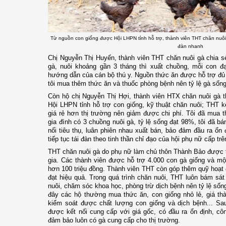
Từ nguồn con giống được Hội LHPN tỉnh hỗ trợ, thành viên THT chăn nuôi
đàn nhanh
Chị Nguyễn Thị Huyến, thành viên THT chăn nuôi gà chia sẻ
gà, nuôi khoảng gần 3 tháng thì xuất chuồng, mỗi con đạ
hướng dẫn của cán bộ thú y. Nguồn thức ăn được hỗ trợ đủ d
tôi mua thêm thức ăn và thuốc phòng bệnh nên tỷ lệ gà sống
Còn hộ chị Nguyễn Thị Hợi, thành viên HTX chăn nuôi gà t
Hội LHPN tỉnh hỗ trợ con giống, kỹ thuật chăn nuôi; THT k
giá rẻ hơn thị trường nên giảm được chi phí. Tôi đã mua t
gia đình có 3 chuồng nuôi gà, tỷ lệ sống đạt 98%, tôi đã bá
nối tiêu thụ, luân phiên nhau xuất bán, bảo đảm đầu ra ổn
tiếp tục tái đàn theo tinh thần chỉ đạo của hội phụ nữ cấp trê
THT chăn nuôi gà do phụ nữ làm chủ thôn Thành Bảo được t
gia. Các thành viên được hỗ trợ 4.000 con gà giống và một
hơn 100 triệu đồng. Thành viên THT còn góp thêm quỹ hoạt đ
đạt hiệu quả. Trong quá trình chăn nuôi, THT luôn bám sá
nuôi, chăm sóc khoa học, phòng trừ dịch bệnh nên tỷ lệ sốn
đây các hộ thường mua thức ăn, con giống nhỏ lẻ, giá th
kiểm soát được chất lượng con giống và dịch bệnh... Sau
được kết nối cung cấp với giá gốc, có đầu ra ổn định, cô
đảm bảo luôn có gà cung cấp cho thị trường.