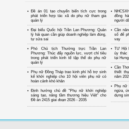
Đề án 01 tạo chuyển biến tích cực trong
NHCSXH 
phát triển hợp tác xã do phụ nữ tham gia
đồng hà
quản lý
người d
Đại biểu Quốc hội Trần Lan Phương: Quản
Cần nân
lý hải quan cần giúp doanh nghiệp làm đúng,
số để p
tự sửa sai
vay
Phó Chủ tịch Thường trực Trần Lan
TƯ Hội 
Phương: Thúc đẩy nguồn lực, vượt chỉ tiêu
ủy thác 
trong phát triển kinh tế tập thể do phụ nữ
tại Hưn
quản lý
Cần Thơ:
Phụ nữ Đồng Tháp trao kinh phí hỗ trợ sinh
thiết t
kế khởi nghiệp cho 10 hội viên phụ nữ có
năm 202
hoàn cảnh khó khăn
Phụ nữ 
Định hướng chủ đề "Phụ nữ khởi nghiệp
ngừa, ứn
sáng tạo, nâng tầm thương hiệu Việt" cho
dựng si
Đề án 2415 giai đoạn 2026 - 2035