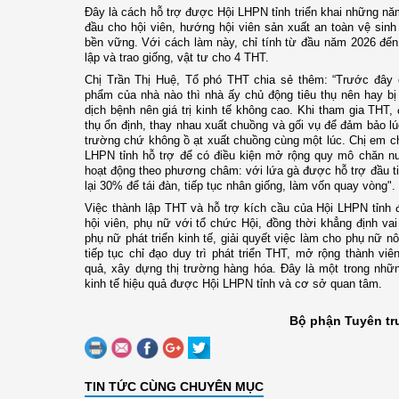
Đây là cách hỗ trợ được Hội LHPN tỉnh triển khai những nă
đầu cho hội viên, hướng hội viên sản xuất an toàn vệ sinh 
bền vững. Với cách làm này, chỉ tính từ đầu năm 2026 đến
lập và trao giống, vật tư cho 4 THT.
Chị Trần Thị Huệ, Tổ phó THT chia sẻ thêm: “Trước đây 
phẩm của nhà nào thì nhà ấy chủ động tiêu thụ nên hay bị 
dịch bệnh nên giá trị kinh tế không cao. Khi tham gia THT, 
thụ ổn định, thay nhau xuất chuồng và gối vụ để đảm bảo lú
trường chứ không ồ ạt xuất chuồng cùng một lúc. Chị em ch
LHPN tỉnh hỗ trợ để có điều kiện mở rộng quy mô chăn nuô
hoạt động theo phương châm: với lứa gà được hỗ trợ đầu ti
lại 30% để tái đàn, tiếp tục nhân giống, làm vốn quay vòng".
Việc thành lập THT và hỗ trợ kích cầu của Hội LHPN tỉnh
hội viên, phụ nữ với tổ chức Hội, đồng thời khẳng định vai
phụ nữ phát triển kinh tế, giải quyết việc làm cho phụ nữ 
tiếp tục chỉ đạo duy trì phát triển THT, mở rộng thành viê
quả, xây dựng thị trường hàng hóa. Đây là một trong nhữn
kinh tế hiệu quả được Hội LHPN tỉnh và cơ sở quan tâm.
Bộ phận Tuyên tr
TIN TỨC CÙNG CHUYÊN MỤC