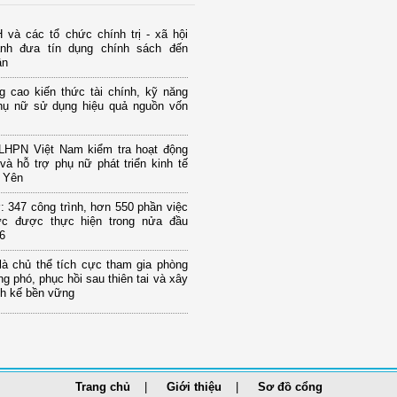
và các tổ chức chính trị - xã hội
nh đưa tín dụng chính sách đến
ân
g cao kiến thức tài chính, kỹ năng
hụ nữ sử dụng hiệu quả nguồn vốn
LHPN Việt Nam kiểm tra hoạt động
và hỗ trợ phụ nữ phát triển kinh tế
g Yên
 347 công trình, hơn 550 phần việc
hực được thực hiện trong nửa đầu
6
là chủ thể tích cực tham gia phòng
g phó, phục hồi sau thiên tai và xây
nh kế bền vững
Trang chủ
Giới thiệu
Sơ đồ cổng