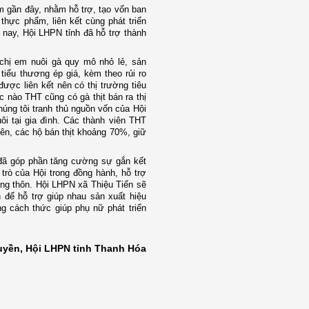
m gần đây, nhằm hỗ trợ, tạo vốn ban
thực phẩm, liên kết cùng phát triển
 nay, Hội LHPN tỉnh đã hỗ trợ thành
chị em nuôi gà quy mô nhỏ lẻ, sản
tiểu thương ép giá, kèm theo rủi ro
được liên kết nên có thị trường tiêu
c nào THT cũng có gà thịt bán ra thị
úng tôi tranh thủ nguồn vốn của Hội
i tại gia đình. Các thành viên THT
ên, các hộ bán thịt khoảng 70%, giữ
 đã góp phần tăng cường sự gắn kết
 trò của Hội trong đồng hành, hỗ trợ
nông thôn. Hội LHPN xã Thiệu Tiến sẽ
n để hỗ trợ giúp nhau sản xuất hiệu
g cách thức giúp phụ nữ phát triển
uyền, Hội LHPN tỉnh Thanh Hóa