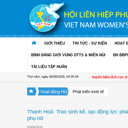
Truy cập nội dung luôn
GIỚI THIỆU
TIN TỨC - SỰ KIỆN
HOẠT 
BÌNH ĐẲNG GIỚI VÙNG DTTS & MIỀN NÚI
ĐH ĐBP
TÀI LIỆU TẬP HUẤN
Thứ năm, ngày 06/08/2026
,
04:35:50
Đề án 01 tạo chuyển biến tích cực trong 
Hoạt động Hội
Phát triển kinh tế
Thanh Hoá: Trao sinh kế, tạo động lực phát 
phụ nữ
03/06/2026