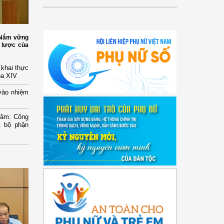
: Nắm vững
 lược của
n khai thực
óa XIV
vào nhiệm
Lâm: Công
t bộ phận