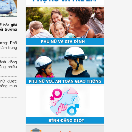
ể hòa giải
ôi trường
ương: Phổ
 làm trung
ành động
ằng nhiều
ụ nữ được
chống mua