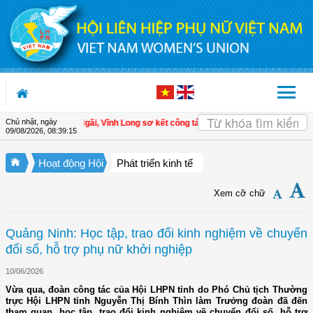
Truy cập nội dung luôn
Chủ nhật, ngày
i LHPN xã Tam Ngãi, Vĩnh Long sơ kết công tác Hội và phong trào phụ nữ 6 thá
09/08/2026
,
08:39:16
Hoạt động Hội
Phát triển kinh tế
Xem cỡ chữ
Quảng Ninh: Học tập, trao đổi kinh nghiệm về chuyển
đổi số, hỗ trợ phụ nữ khởi nghiệp
10/06/2026
Vừa qua, đoàn công tác của Hội LHPN tỉnh do Phó Chủ tịch Thường
trực Hội LHPN tỉnh Nguyễn Thị Bính Thìn làm Trưởng đoàn đã đến
tham quan, học tập, trao đổi kinh nghiệm về chuyển đổi số, hỗ trợ