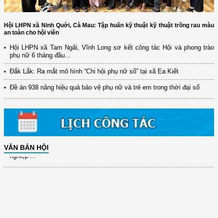
Hội LHPN xã Ninh Quới, Cà Mau: Tập huấn kỹ thuật kỹ thuật trồng rau màu
an toàn cho hội viên
(12/TB-HĐKH) V/v đăng ký, đề xuất nhiệm vụ Khoa học, công nghệ và
Hội LHPN xã Tam Ngãi, Vĩnh Long sơ kết công tác Hội và phong trào
đổi mới ...
phụ nữ 6 tháng đầu...
(898/KH/ĐCT) Kế hoạch thực hiện Quyết định số 2415/QĐ-TTg ngày
Đắk Lắk: Ra mắt mô hình “Chi hội phụ nữ số” tại xã Ea Kiết
31/10/2025 ...
Đề án 938 nâng hiệu quả bảo vệ phụ nữ và trẻ em trong thời đại số
(417/QĐ-BNNMT) Quyết định phê duyệt Chương trình mục tiêu quốc gia
xây dựng ...
(891/KH-ĐCT) Kế hoạch thực hiện Nghị quyết số 72-NQ/TW ngày
9/9/2025 của Bộ ...
(2415/QĐ-TTg) Quyết định về việc phê duyệt Đề án Hỗ trợ Phụ nữ khởi
VĂN BẢN HỘI
nghiệp ...